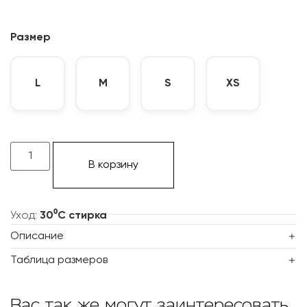
Размер
L
M
S
XS
В корзину
Уход:
30⁰С стирка
Описание
Таблица размеров
Вас так же могут заинтересовать