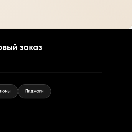
рвый заказ
тюмы
Пиджаки