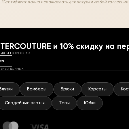
*Сертификат можно использовать для покупки любой коллекции
STERCOUTURE и 10% скидку на пе
ях и новостях
ся
льных данных
Блузки
Бомберы
Брюки
Корсеты
Кос
Свадебные платья
Топы
Юбки